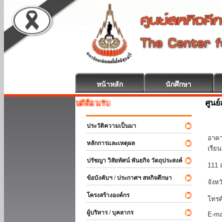
หน้าหลัก
นักศึกษา
ศูนย
สหกิจศึกษา ยินดีต้อนรับ
มหา
ประวัติความเป็นมา
อาคา
หลักการและเหตุผล
เรีย
ปรัชญา วิสัยทัศน์ พันธกิจ วัตถุประสงค์
111 
ข้อบังคับฯ / ประกาศฯ สหกิจศึกษา
จังห
โครงสร้างองค์กร
โทรศ
ผู้บริหาร / บุคลากร
E-ma