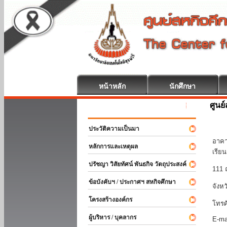
หน้าหลัก
นักศึกษา
ศูนย
สหกิจศึกษา ยินด
มหา
ประวัติความเป็นมา
อาคา
หลักการและเหตุผล
เรีย
ปรัชญา วิสัยทัศน์ พันธกิจ วัตถุประสงค์
111 
ข้อบังคับฯ / ประกาศฯ สหกิจศึกษา
จังห
โครงสร้างองค์กร
โทรศ
ผู้บริหาร / บุคลากร
E-ma