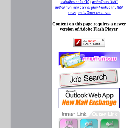
สหกิจศึกษากล้วยไม้
|
สหกิจศึกษา RMIT
สหกิจศึกษา มทส : ความรู้สึกหลังกลับจากปฏิบัติ
งานฯ
|
สหกิจศึกษา มทส : นศ.
Content on this page requires a newer
version of Adobe Flash Player.