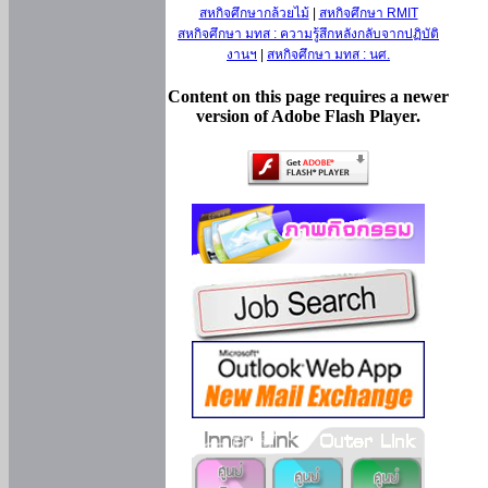
สหกิจศึกษากล้วยไม้
|
สหกิจศึกษา RMIT
สหกิจศึกษา มทส : ความรู้สึกหลังกลับจากปฏิบัติ
งานฯ
|
สหกิจศึกษา มทส : นศ.
Content on this page requires a newer
version of Adobe Flash Player.