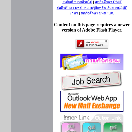
สหกิจศึกษากล้วยไม้
|
สหกิจศึกษา RMIT
สหกิจศึกษา มทส : ความรู้สึกหลังกลับจากปฏิบัติ
งานฯ
|
สหกิจศึกษา มทส : นศ.
Content on this page requires a newer
version of Adobe Flash Player.