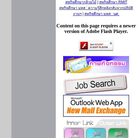
สหกิจศึกษากล้วยไม้
|
สหกิจศึกษา RMIT
สหกิจศึกษา มทส : ความรู้สึกหลังกลับจากปฏิบัติ
งานฯ
|
สหกิจศึกษา มทส : นศ.
Content on this page requires a newer
version of Adobe Flash Player.