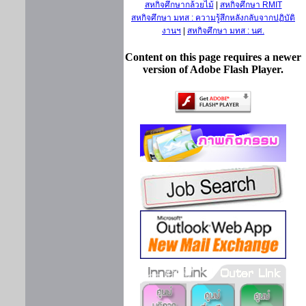
สหกิจศึกษากล้วยไม้
|
สหกิจศึกษา RMIT
สหกิจศึกษา มทส : ความรู้สึกหลังกลับจากปฏิบัติ
งานฯ
|
สหกิจศึกษา มทส : นศ.
Content on this page requires a newer
version of Adobe Flash Player.