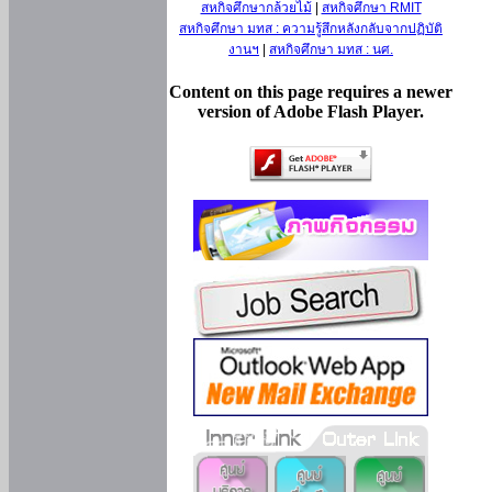
สหกิจศึกษากล้วยไม้
|
สหกิจศึกษา RMIT
สหกิจศึกษา มทส : ความรู้สึกหลังกลับจากปฏิบัติ
งานฯ
|
สหกิจศึกษา มทส : นศ.
Content on this page requires a newer
version of Adobe Flash Player.