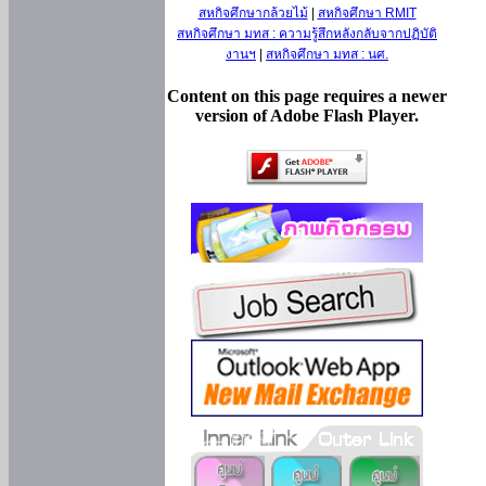
สหกิจศึกษากล้วยไม้
|
สหกิจศึกษา RMIT
สหกิจศึกษา มทส : ความรู้สึกหลังกลับจากปฏิบัติ
งานฯ
|
สหกิจศึกษา มทส : นศ.
Content on this page requires a newer
version of Adobe Flash Player.