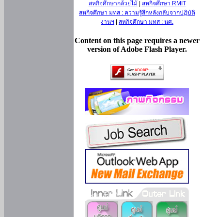
สหกิจศึกษากล้วยไม้
|
สหกิจศึกษา RMIT
สหกิจศึกษา มทส : ความรู้สึกหลังกลับจากปฏิบัติ
งานฯ
|
สหกิจศึกษา มทส : นศ.
Content on this page requires a newer
version of Adobe Flash Player.