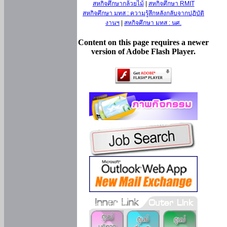
สหกิจศึกษากล้วยไม้
|
สหกิจศึกษา RMIT
สหกิจศึกษา มทส : ความรู้สึกหลังกลับจากปฏิบัติ
งานฯ
|
สหกิจศึกษา มทส : นศ.
Content on this page requires a newer
version of Adobe Flash Player.