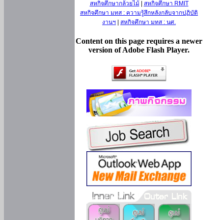
สหกิจศึกษากล้วยไม้
|
สหกิจศึกษา RMIT
สหกิจศึกษา มทส : ความรู้สึกหลังกลับจากปฏิบัติ
งานฯ
|
สหกิจศึกษา มทส : นศ.
Content on this page requires a newer
version of Adobe Flash Player.