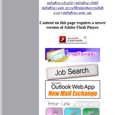
สหกิจศึกษากล้วยไม้
|
สหกิจศึกษา RMIT
สหกิจศึกษา มทส : ความรู้สึกหลังกลับจากปฏิบัติ
งานฯ
|
สหกิจศึกษา มทส : นศ.
Content on this page requires a newer
version of Adobe Flash Player.