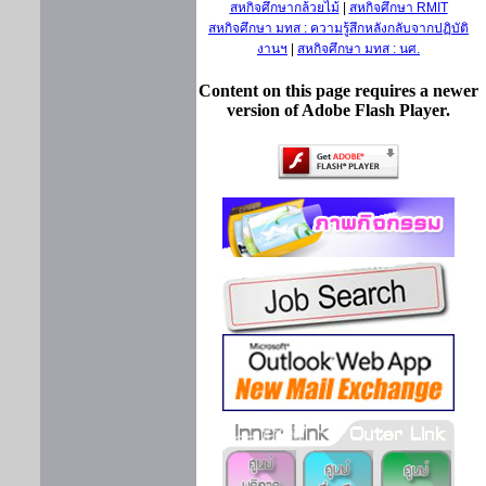
สหกิจศึกษากล้วยไม้
|
สหกิจศึกษา RMIT
สหกิจศึกษา มทส : ความรู้สึกหลังกลับจากปฏิบัติ
งานฯ
|
สหกิจศึกษา มทส : นศ.
Content on this page requires a newer
version of Adobe Flash Player.