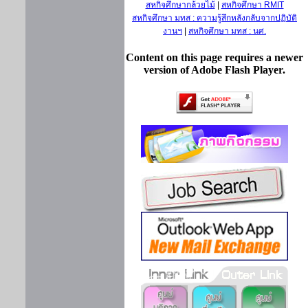
สหกิจศึกษากล้วยไม้
|
สหกิจศึกษา RMIT
สหกิจศึกษา มทส : ความรู้สึกหลังกลับจากปฏิบัติ
งานฯ
|
สหกิจศึกษา มทส : นศ.
Content on this page requires a newer
version of Adobe Flash Player.