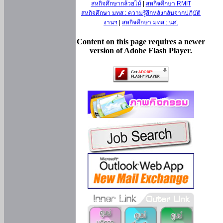
สหกิจศึกษากล้วยไม้
|
สหกิจศึกษา RMIT
สหกิจศึกษา มทส : ความรู้สึกหลังกลับจากปฏิบัติ
งานฯ
|
สหกิจศึกษา มทส : นศ.
Content on this page requires a newer
version of Adobe Flash Player.