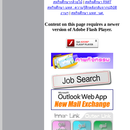
สหกิจศึกษากล้วยไม้
|
สหกิจศึกษา RMIT
สหกิจศึกษา มทส : ความรู้สึกหลังกลับจากปฏิบัติ
งานฯ
|
สหกิจศึกษา มทส : นศ.
Content on this page requires a newer
version of Adobe Flash Player.