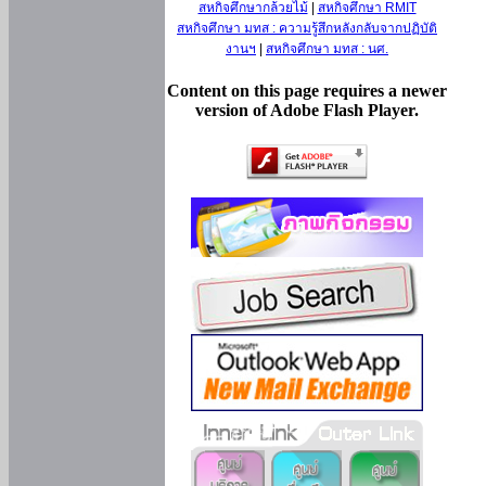
สหกิจศึกษากล้วยไม้
|
สหกิจศึกษา RMIT
สหกิจศึกษา มทส : ความรู้สึกหลังกลับจากปฏิบัติ
งานฯ
|
สหกิจศึกษา มทส : นศ.
Content on this page requires a newer
version of Adobe Flash Player.