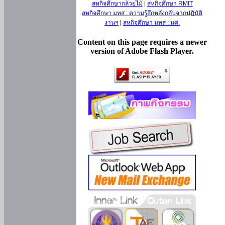
สหกิจศึกษากล้วยไม้
|
สหกิจศึกษา RMIT
สหกิจศึกษา มทส : ความรู้สึกหลังกลับจากปฏิบัติ
งานฯ
|
สหกิจศึกษา มทส : นศ.
Content on this page requires a newer
version of Adobe Flash Player.