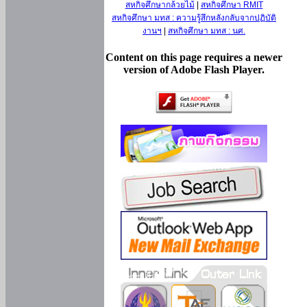
สหกิจศึกษากล้วยไม้
|
สหกิจศึกษา RMIT
สหกิจศึกษา มทส : ความรู้สึกหลังกลับจากปฏิบัติ
งานฯ
|
สหกิจศึกษา มทส : นศ.
Content on this page requires a newer
version of Adobe Flash Player.