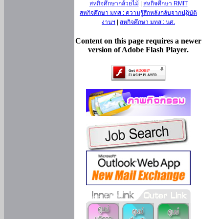
สหกิจศึกษากล้วยไม้
|
สหกิจศึกษา RMIT
สหกิจศึกษา มทส : ความรู้สึกหลังกลับจากปฏิบัติ
งานฯ
|
สหกิจศึกษา มทส : นศ.
Content on this page requires a newer
version of Adobe Flash Player.