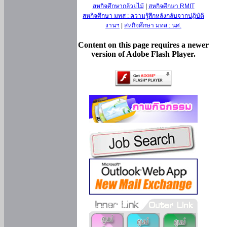
สหกิจศึกษากล้วยไม้
|
สหกิจศึกษา RMIT
สหกิจศึกษา มทส : ความรู้สึกหลังกลับจากปฏิบัติ
งานฯ
|
สหกิจศึกษา มทส : นศ.
Content on this page requires a newer
version of Adobe Flash Player.