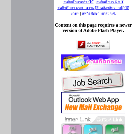
สหกิจศึกษากล้วยไม้
|
สหกิจศึกษา RMIT
สหกิจศึกษา มทส : ความรู้สึกหลังกลับจากปฏิบัติ
งานฯ
|
สหกิจศึกษา มทส : นศ.
Content on this page requires a newer
version of Adobe Flash Player.