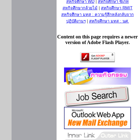
สหกิจศึกษา WD
|
สหกิจศึกษา ซีเกท
สหกิจศึกษากล้วยไม้
|
สหกิจศึกษา RMIT
สหกิจศึกษา มทส : ความรู้สึกหลังกลับจาก
ปฏิบัติงานฯ
|
สหกิจศึกษา มทส : นศ.
Content on this page requires a newer
version of Adobe Flash Player.