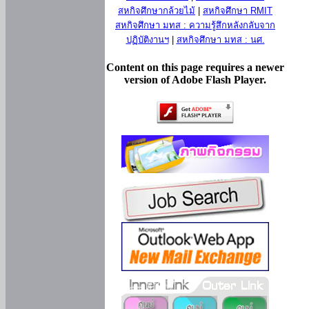
สหกิจศึกษากล้วยไม้
|
สหกิจศึกษา RMIT
สหกิจศึกษา มทส : ความรู้สึกหลังกลับจาก
ปฏิบัติงานฯ
|
สหกิจศึกษา มทส : นศ.
Content on this page requires a newer
version of Adobe Flash Player.