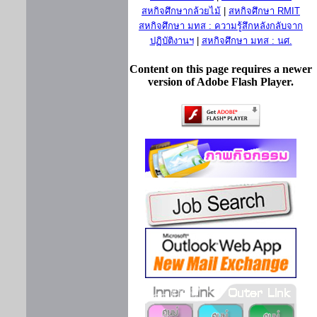
สหกิจศึกษากล้วยไม้
|
สหกิจศึกษา RMIT
สหกิจศึกษา มทส : ความรู้สึกหลังกลับจาก
ปฏิบัติงานฯ
|
สหกิจศึกษา มทส : นศ.
Content on this page requires a newer
version of Adobe Flash Player.