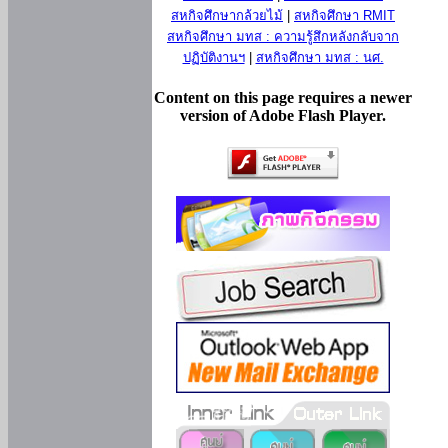
สหกิจศึกษากล้วยไม้
|
สหกิจศึกษา RMIT
สหกิจศึกษา มทส : ความรู้สึกหลังกลับจาก
ปฏิบัติงานฯ
|
สหกิจศึกษา มทส : นศ.
Content on this page requires a newer
version of Adobe Flash Player.