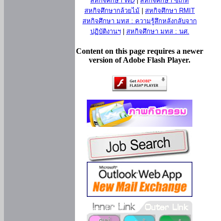
สหกิจศึกษา WD
|
สหกิจศึกษา ซีเกท
สหกิจศึกษากล้วยไม้
|
สหกิจศึกษา RMIT
สหกิจศึกษา มทส : ความรู้สึกหลังกลับจาก
ปฏิบัติงานฯ
|
สหกิจศึกษา มทส : นศ.
Content on this page requires a newer
version of Adobe Flash Player.