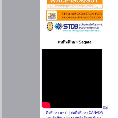
สหกิจศึกษา Segate
สห
กิจศึกษา มทส.
|
สหกิจศึกษา CANADA