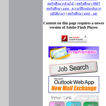
สหกิจศึกษากล้วยไม้
|
สหกิจศึกษา RMIT
สหกิจศึกษา มทส : ความรู้สึกหลังกลับจาก
ปฏิบัติงานฯ
|
สหกิจศึกษา มทส : นศ.
Content on this page requires a newer
version of Adobe Flash Player.