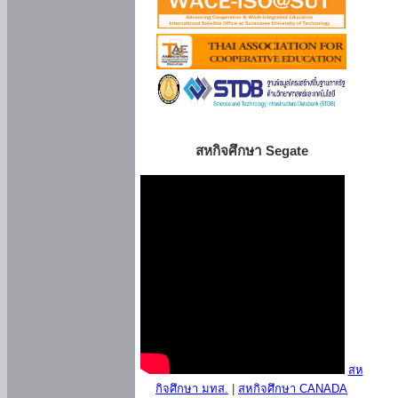
สหกิจศึกษา Segate
สห
กิจศึกษา มทส.
|
สหกิจศึกษา CANADA