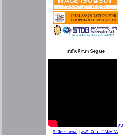
สหกิจศึกษา Segate
สห
กิจศึกษา มทส.
|
สหกิจศึกษา CANADA