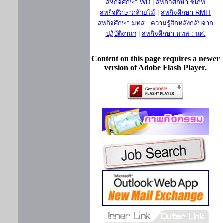
สหกิจศึกษา WD
|
สหกิจศึกษา ซีเกท
สหกิจศึกษากล้วยไม้
|
สหกิจศึกษา RMIT
สหกิจศึกษา มทส : ความรู้สึกหลังกลับจาก
ปฏิบัติงานฯ
|
สหกิจศึกษา มทส : นศ.
Content on this page requires a newer
version of Adobe Flash Player.