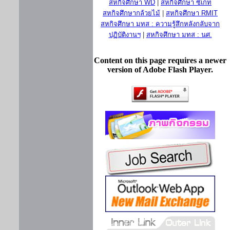
สหกิจศึกษา WD
|
สหกิจศึกษา ซีเกท
สหกิจศึกษากล้วยไม้
|
สหกิจศึกษา RMIT
สหกิจศึกษา มทส : ความรู้สึกหลังกลับจาก
ปฏิบัติงานฯ
|
สหกิจศึกษา มทส : นศ.
Content on this page requires a newer
version of Adobe Flash Player.