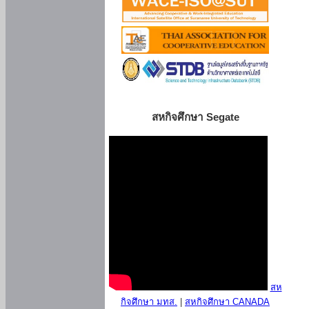
สหกิจศึกษา Segate
สห
กิจศึกษา มทส.
|
สหกิจศึกษา CANADA