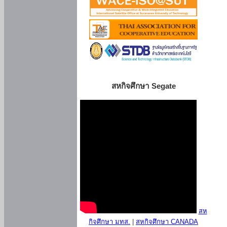
สหกิจศึกษา Segate
สห
กิจศึกษา มทส.
|
สหกิจศึกษา CANADA