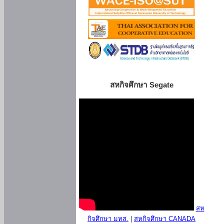
สหกิจศึกษา Segate
สห
กิจศึกษา มทส.
|
สหกิจศึกษา CANADA