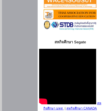
สหกิจศึกษา Segate
สห
กิจศึกษา มทส.
|
สหกิจศึกษา CANADA