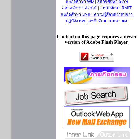
สหกิจศึกษา WD
|
สหกิจศึกษา ซีเกท
สหกิจศึกษากล้วยไม้
|
สหกิจศึกษา RMIT
สหกิจศึกษา มทส : ความรู้สึกหลังกลับจาก
ปฏิบัติงานฯ
|
สหกิจศึกษา มทส : นศ.
Content on this page requires a newer
version of Adobe Flash Player.