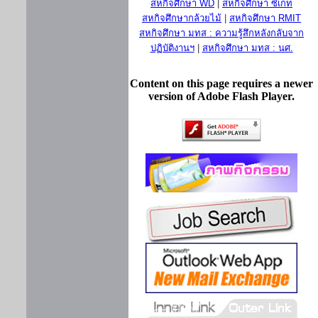
สหกิจศึกษา WD
|
สหกิจศึกษา ซีเกท
สหกิจศึกษากล้วยไม้
|
สหกิจศึกษา RMIT
สหกิจศึกษา มทส : ความรู้สึกหลังกลับจาก
ปฏิบัติงานฯ
|
สหกิจศึกษา มทส : นศ.
Content on this page requires a newer
version of Adobe Flash Player.