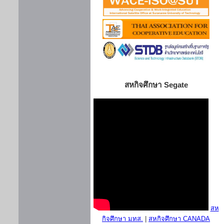
สหกิจศึกษา Segate
สห
กิจศึกษา มทส.
|
สหกิจศึกษา CANADA