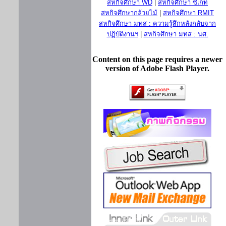
สหกิจศึกษา WD
|
สหกิจศึกษา ซีเกท
สหกิจศึกษากล้วยไม้
|
สหกิจศึกษา RMIT
สหกิจศึกษา มทส : ความรู้สึกหลังกลับจาก
ปฏิบัติงานฯ
|
สหกิจศึกษา มทส : นศ.
Content on this page requires a newer
version of Adobe Flash Player.