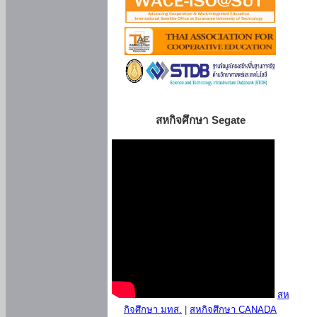
สหกิจศึกษา Segate
สห
กิจศึกษา มทส.
|
สหกิจศึกษา CANADA