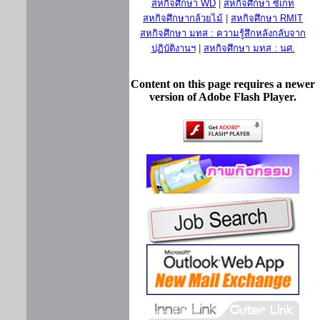
สหกิจศึกษา WD
|
สหกิจศึกษา ซีเกท
สหกิจศึกษากล้วยไม้
|
สหกิจศึกษา RMIT
สหกิจศึกษา มทส : ความรู้สึกหลังกลับจาก
ปฏิบัติงานฯ
|
สหกิจศึกษา มทส : นศ.
Content on this page requires a newer
version of Adobe Flash Player.