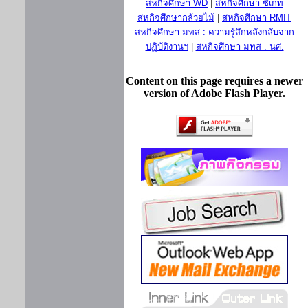
สหกิจศึกษา WD
|
สหกิจศึกษา ซีเกท
สหกิจศึกษากล้วยไม้
|
สหกิจศึกษา RMIT
สหกิจศึกษา มทส : ความรู้สึกหลังกลับจาก
ปฏิบัติงานฯ
|
สหกิจศึกษา มทส : นศ.
Content on this page requires a newer
version of Adobe Flash Player.