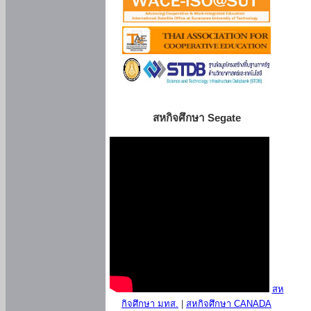
สหกิจศึกษา Segate
สห
กิจศึกษา มทส.
|
สหกิจศึกษา CANADA