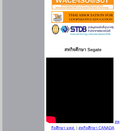
สหกิจศึกษา Segate
สห
กิจศึกษา มทส.
|
สหกิจศึกษา CANADA