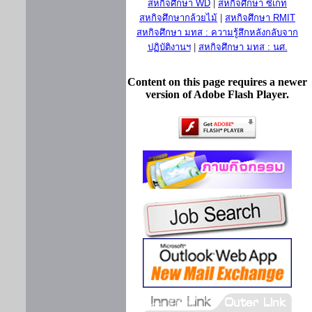
สหกิจศึกษา WD
|
สหกิจศึกษา ซีเกท
สหกิจศึกษากล้วยไม้
|
สหกิจศึกษา RMIT
สหกิจศึกษา มทส : ความรู้สึกหลังกลับจาก
ปฏิบัติงานฯ
|
สหกิจศึกษา มทส : นศ.
Content on this page requires a newer
version of Adobe Flash Player.