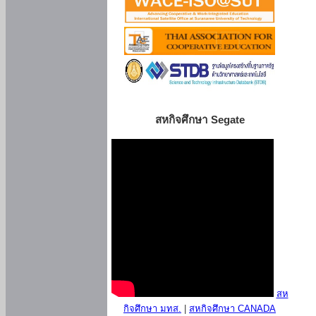
สหกิจศึกษา Segate
สห
กิจศึกษา มทส.
|
สหกิจศึกษา CANADA