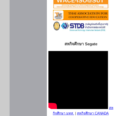
สหกิจศึกษา Segate
สห
กิจศึกษา มทส.
|
สหกิจศึกษา CANADA