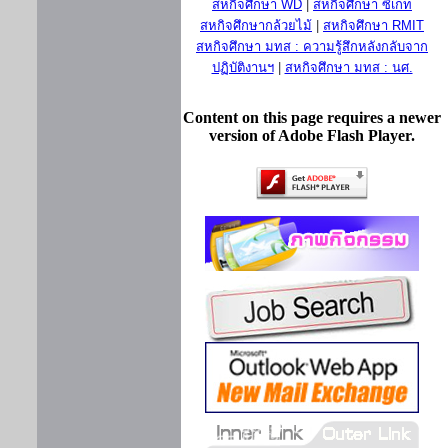
สหกิจศึกษา WD
|
สหกิจศึกษา ซีเกท
สหกิจศึกษากล้วยไม้
|
สหกิจศึกษา RMIT
สหกิจศึกษา มทส : ความรู้สึกหลังกลับจาก
ปฏิบัติงานฯ
|
สหกิจศึกษา มทส : นศ.
Content on this page requires a newer
version of Adobe Flash Player.